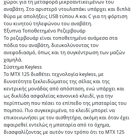
χώροι για τη μεταφορά μικροαντικειμένων του
αναβάτη. Στο αριστερό ντουλαπάκι υπάρχει και διπλά
θύρα με απολήξεις USB τύπου A και C για τη φόρτιση
του κινητού τηλεφώνου του αναβάτη.
Έξυπνα Τοποθετημένο Ρεζερβουάρ
Το ρεζερβουάρ είναι τοποθετημένο ανάμεσα στα
πόδια του αναβάτη, διευκολύνοντας τον
ανεφοδιασμό, όπως και τη συγκέντρωση των μαζών
χαμηλά.
Σύστημα Keyless
Το ΜΤΧ 125 διαθέτει τεχνολογία keyless, με
δυνατότητα ξεκλειδώματος της σέλας και της
κεντρικής μονάδας από απόσταση, ενώ υπάρχει και
ως δικλίδα ασφαλείας κανονικό κλειδί, για την
περίπτωση που πέσει το επίπεδο της μπαταρίας του
πομπού. Πιο συγκεκριμένα, το κλειδί μπορεί να
επικοινωνήσει με τον αισθητήρα, ακόμη και όταν έχει
αφαιρεθεί εντελώς η μπαταρία από το όχημα,
διασφαλίζοντας με αυτόν τον τρόπο ότι το ΜΤΧ 125