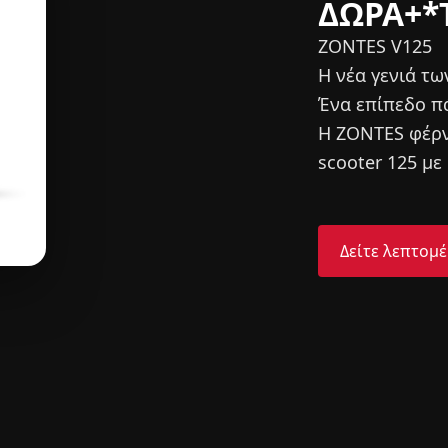
ογικά προηγμένο
..