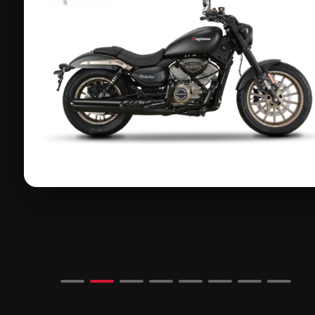
ΔΩΡΑ+*ΤΕΛΗ 26*
ZONTES V125
Η νέα γενιά των scooters μόλις ξεκίνησε
Ένα επίπεδο πάνω από όλα
Η ZONTES φέρνει ένα premium και τεχνολ
scooter 125 με απόδοση 15 PS και χαμηλή .
Δείτε λεπτομέρειες