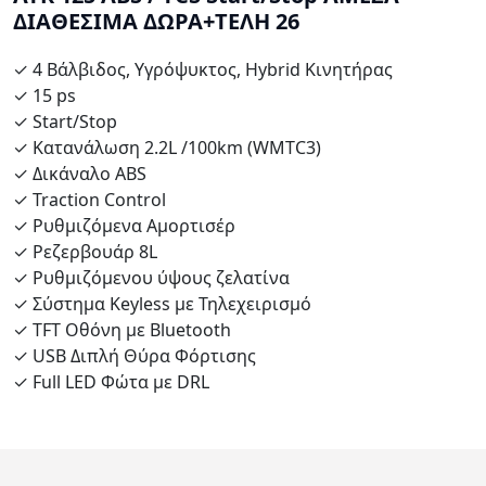
ΔΙΑΘΕΣΙΜΑ ΔΩΡΑ+ΤΕΛΗ 26
✓ 4 Βάλβιδος, Υγρόψυκτος, Hybrid Κινητήρας
✓ 15 ps
✓ Start/Stop
✓ Κατανάλωση 2.2L /100km (WMTC3)
✓ Δικάναλο ABS
✓ Traction Control
✓ Ρυθμιζόμενα Αμορτισέρ
✓ Ρεζερβουάρ 8L
✓ Ρυθμιζόμενου ύψους ζελατίνα
✓ Σύστημα Keyless με Τηλεχειρισμό
✓ TFT Οθόνη με Bluetooth
✓ USB Διπλή Θύρα Φόρτισης
✓ Full LED Φώτα με DRL