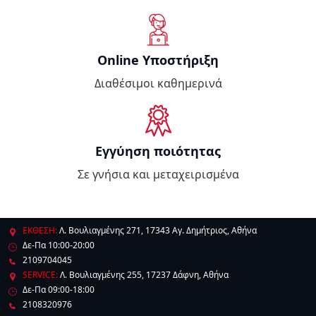
Online Υποστήριξη
Διαθέσιμοι καθημερινά
Εγγύηση ποιότητας
Σε γνήσια και μεταχειρισμένα
ΕΚΘΕΣΗ:
Λ. Βουλιαγμένης 271, 17343 Αγ. Δημήτριος, Αθήνα
Δε-Πα 10:00-20:00
2109704045
SERVICE:
Λ. Βουλιαγμένης 255, 17237 Δάφνη, Αθήνα
Δε-Πα 09:00-18:00
2108320976