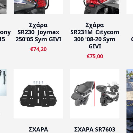
Σχάρα
Σχάρα
ony
SR230_Joymax
SR231M_Citycom
15
250'05 Sym GIVI
300 '08-20 Sym
GIVI
€74,20
€75,00
Ν
ΣΧΑΡΑ
ΣΧΑΡΑ SR7603