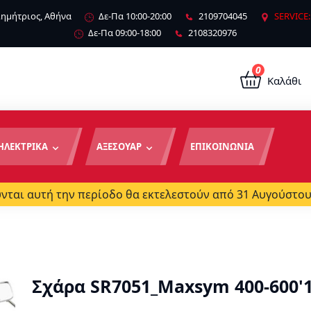
 Δημήτριος, Αθήνα
Δε-Πα 10:00-20:00
2109704045
SERVICE:
Δε-Πα 09:00-18:00
2108320976
0
Καλάθι
ΗΛΕΚΤΡΙΚΑ
ΑΞΕΣΟΥΑΡ
ΕΠΙΚΟΙΝΩΝΙΑ
ται αυτή την περίοδο θα εκτελεστούν από 31 Αυγούστου
Σχάρα SR7051_Maxsym 400-600'1