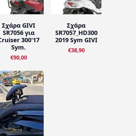
Σχάρα GIVI
Σχάρα
SR7056 για
SR7057_HD300
Cruiser 300'17
2019 Sym GIVI
Sym.
€38,90
€90,00