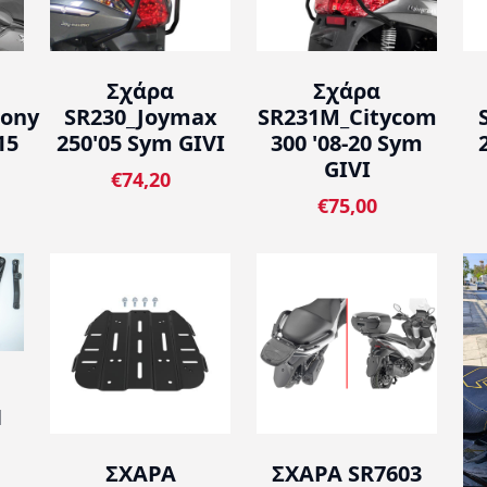
Σχάρα
Σχάρα
ony
SR230_Joymax
SR231M_Citycom
15
250'05 Sym GIVI
300 '08-20 Sym
GIVI
€74,20
€75,00
Ν
ΣΧΑΡΑ
ΣΧΑΡΑ SR7603