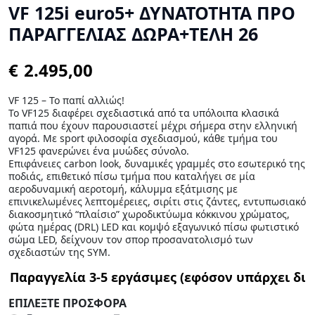
VF 125i euro5+ ΔΥΝΑΤΟΤΗΤΑ ΠΡΟ
ΠΑΡΑΓΓΕΛΙΑΣ ΔΩΡΑ+ΤΕΛΗ 26
€
VF 125 – Το παπί αλλιώς!
Το VF125 διαφέρει σχεδιαστικά από τα υπόλοιπα κλασικά
παπιά που έχουν παρουσιαστεί μέχρι σήμερα στην ελληνική
αγορά. Με sport φιλοσοφία σχεδιασμού, κάθε τμήμα του
VF125 φανερώνει ένα μυώδες σύνολο.
Επιφάνειες carbon look, δυναμικές γραμμές στο εσωτερικό της
ποδιάς, επιθετικό πίσω τμήμα που καταλήγει σε μία
αεροδυναμική αεροτομή, κάλυμμα εξάτμισης με
επινικελωμένες λεπτομέρειες, σιρίτι στις ζάντες, εντυπωσιακό
διακοσμητικό “πλαίσιο” χωροδικτύωμα κόκκινου χρώματος,
φώτα ημέρας (DRL) LED και κομψό εξαγωνικό πίσω φωτιστικό
σώμα LED, δείχνουν τον σπορ προσανατολισμό των
σχεδιαστών της SYM.
ΕΠΙΛΕΞΤΕ ΠΡΟΣΦΟΡΑ