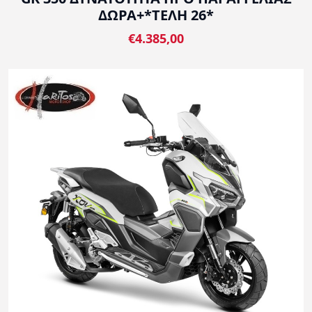
ΔΩΡΑ+*ΤΕΛΗ 26*
€4.385,00