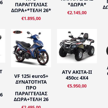
6
ΠΑΡΑΓΓΕΛΙΑΣ
*ΔΩΡΑ*
Δ
ΔΩΡΑ+*ΤΕΛΗ 26*
€2.145,00
€1.895,00
T
ATV AKITA-II
VF 125i euro5+
450cc 4X4
ΔΥΝΑΤΟΤΗΤΑ
€5.950,00
ΠΡΟ
ΠΑΡΑΓΓΕΛΙΑΣ
6
ΔΩΡΑ+ΤΕΛΗ 26
€2.495,00